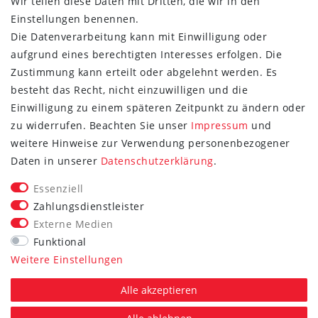
Wir teilen diese Daten mit Dritten, die wir in den
Einstellungen benennen.
Die Datenverarbeitung kann mit Einwilligung oder
aufgrund eines berechtigten Interesses erfolgen. Die
Zustimmung kann erteilt oder abgelehnt werden. Es
besteht das Recht, nicht einzuwilligen und die
Einwilligung zu einem späteren Zeitpunkt zu ändern oder
zu widerrufen. Beachten Sie unser
Impressum
und
weitere Hinweise zur Verwendung personenbezogener
FOLGE SIE UNS
Daten in unserer
Daten­schutz­erklärung
.
Essenziell
Zahlungsdienstleister
Externe Medien
Vertrag widerrufen
Funktional
Weitere Einstellungen
*Alle Preise inkl. gesetzlicher MwSt. zzgl. Versand.
Die durchgestrichenen Preise entsprechen dem UVP des
Alle akzeptieren
jeweiligen Herstellers.