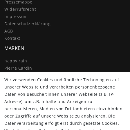
Pressemappe
Widerrufs­recht
Impressum
Daten­schutz­erklärung
AGB
Kontakt
MARKEN
happy rain
Pierre Cardin
Knirps
Wir verwenden Cookies und ähnliche Technologien auf
Doppler
unserer Website und verarbeiten personenbezogene
Resckodd
Daten von Besucher:innen unserer Webseite (z.B. IP-
Dernier
Adresse), um z.B. Inhalte und Anzeigen zu
Esprit
personalisieren, Medien von Drittanbietern einzubinden
oder Zugriffe auf unsere Website zu analysieren. Die
Datenverarbeitung erfolgt erst durch gesetzte Cookies.