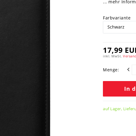
... mehr Infor
Farbvariante
17,99 EU
inkl. MwSt.
Versand
Menge:
In 
auf Lager, Liefer