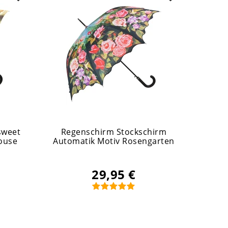
sweet
Regenschirm Stockschirm
Reg
house
Automatik Motiv Rosengarten
H
29,95 €