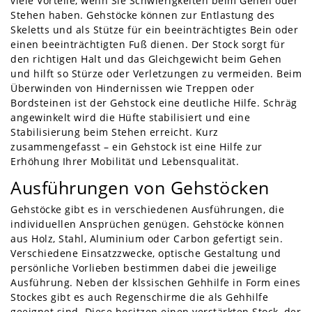
viele Vorteile, wenn Sie Schwierigkeiten beim Gehen oder
Stehen haben. Gehstöcke können zur Entlastung des
Skeletts und als Stütze für ein beeinträchtigtes Bein oder
einen beeinträchtigten Fuß dienen. Der Stock sorgt für
den richtigen Halt und das Gleichgewicht beim Gehen
und hilft so Stürze oder Verletzungen zu vermeiden. Beim
Überwinden von Hindernissen wie Treppen oder
Bordsteinen ist der Gehstock eine deutliche Hilfe. Schräg
angewinkelt wird die Hüfte stabilisiert und eine
Stabilisierung beim Stehen erreicht. Kurz
zusammengefasst – ein Gehstock ist eine Hilfe zur
Erhöhung Ihrer Mobilität und Lebensqualität.
Ausführungen von Gehstöcken
Gehstöcke gibt es in verschiedenen Ausführungen, die
individuellen Ansprüchen genügen. Gehstöcke können
aus Holz, Stahl, Aluminium oder Carbon gefertigt sein.
Verschiedene Einsatzzwecke, optische Gestaltung und
persönliche Vorlieben bestimmen dabei die jeweilige
Ausführung. Neben der klssischen Gehhilfe in Form eines
Stockes gibt es auch Regenschirme die als Gehhilfe
geeignet sind. Diese besitzen einen verstärkten Stock, der