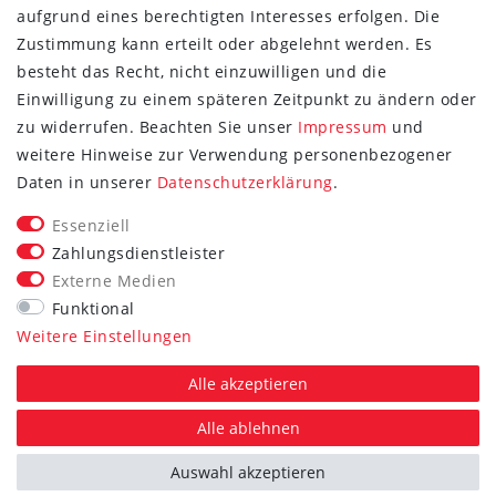
aufgrund eines berechtigten Interesses erfolgen. Die
Zustimmung kann erteilt oder abgelehnt werden. Es
besteht das Recht, nicht einzuwilligen und die
Einwilligung zu einem späteren Zeitpunkt zu ändern oder
zu widerrufen. Beachten Sie unser
Impressum
und
weitere Hinweise zur Verwendung personenbezogener
FOLGE SIE UNS
Daten in unserer
Daten­schutz­erklärung
.
Essenziell
Zahlungsdienstleister
Externe Medien
Vertrag widerrufen
Funktional
Weitere Einstellungen
*Alle Preise inkl. gesetzlicher MwSt. zzgl. Versand.
Die durchgestrichenen Preise entsprechen dem UVP des
Alle akzeptieren
jeweiligen Herstellers.
Alle ablehnen
Auswahl akzeptieren
plentymarkets Template von
Plenty Lions