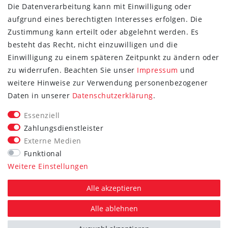
Die Datenverarbeitung kann mit Einwilligung oder
aufgrund eines berechtigten Interesses erfolgen. Die
Zustimmung kann erteilt oder abgelehnt werden. Es
besteht das Recht, nicht einzuwilligen und die
Einwilligung zu einem späteren Zeitpunkt zu ändern oder
zu widerrufen. Beachten Sie unser
Impressum
und
weitere Hinweise zur Verwendung personenbezogener
FOLGE SIE UNS
Daten in unserer
Daten­schutz­erklärung
.
Essenziell
Zahlungsdienstleister
Externe Medien
Vertrag widerrufen
Funktional
Weitere Einstellungen
*Alle Preise inkl. gesetzlicher MwSt. zzgl. Versand.
Die durchgestrichenen Preise entsprechen dem UVP des
Alle akzeptieren
jeweiligen Herstellers.
Alle ablehnen