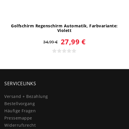
Golfschirm Regenschirm Automatik
, Farbvariante:
Violett
27,99 €
34,99 €
SERVICELINKS
Versand + Bezahlung
Bestellvorgang
Häufige Fragen
Pressemappe
Widerrufs­recht