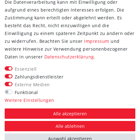
Die Datenverarbeitung kann mit Einwilligung oder
aufgrund eines berechtigten Interesses erfolgen. Die
Zustimmung kann erteilt oder abgelehnt werden. Es
besteht das Recht, nicht einzuwilligen und die
Einwilligung zu einem späteren Zeitpunkt zu ändern oder
zu widerrufen. Beachten Sie unser
Impressum
und
weitere Hinweise zur Verwendung personenbezogener
FOLGE SIE UNS
Daten in unserer
Daten­schutz­erklärung
.
Essenziell
Zahlungsdienstleister
Externe Medien
Vertrag widerrufen
Funktional
Weitere Einstellungen
*Alle Preise inkl. gesetzlicher MwSt. zzgl. Versand.
Die durchgestrichenen Preise entsprechen dem UVP des
Alle akzeptieren
jeweiligen Herstellers.
Alle ablehnen
Auswahl akzeptieren