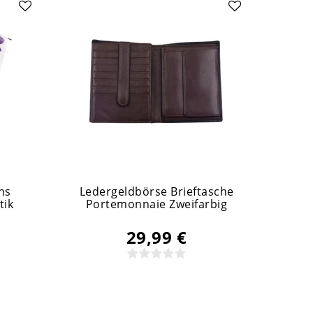
NEU
ns
Ledergeldbörse Brieftasche
Mini
tik
Portemonnaie Zweifarbig
29,99 €