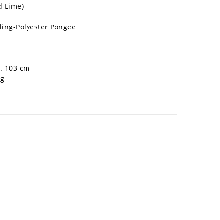
d Lime)
ling-Polyester Pongee
. 103 cm
 g