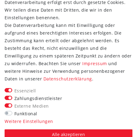
Datenverarbeitung erfolgt erst durch gesetzte Cookies.
Wir teilen diese Daten mit Dritten, die wir in den
Einstellungen benennen.
Die Datenverarbeitung kann mit Einwilligung oder
aufgrund eines berechtigten Interesses erfolgen. Die
Zustimmung kann erteilt oder abgelehnt werden. Es
besteht das Recht, nicht einzuwilligen und die
Einwilligung zu einem späteren Zeitpunkt zu ändern oder
zu widerrufen. Beachten Sie unser
Impressum
und
weitere Hinweise zur Verwendung personenbezogener
FOLGE SIE UNS
Daten in unserer
Daten­schutz­erklärung
.
Essenziell
Zahlungsdienstleister
Externe Medien
Vertrag widerrufen
Funktional
Weitere Einstellungen
*Alle Preise inkl. gesetzlicher MwSt. zzgl. Versand.
Die durchgestrichenen Preise entsprechen dem UVP des
Alle akzeptieren