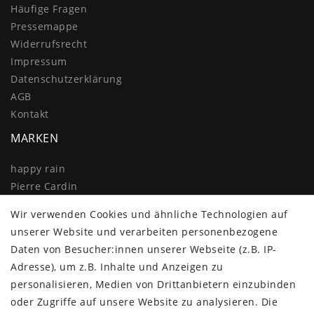
Häufige Fragen
Pressemappe
Widerrufs­recht
Impressum
Daten­schutz­erklärung
AGB
Kontakt
MARKEN
happy rain
Pierre Cardin
Knirps
Wir verwenden Cookies und ähnliche Technologien auf
Doppler
unserer Website und verarbeiten personenbezogene
Resckodd
Daten von Besucher:innen unserer Webseite (z.B. IP-
Dernier
Adresse), um z.B. Inhalte und Anzeigen zu
Esprit
personalisieren, Medien von Drittanbietern einzubinden
oder Zugriffe auf unsere Website zu analysieren. Die