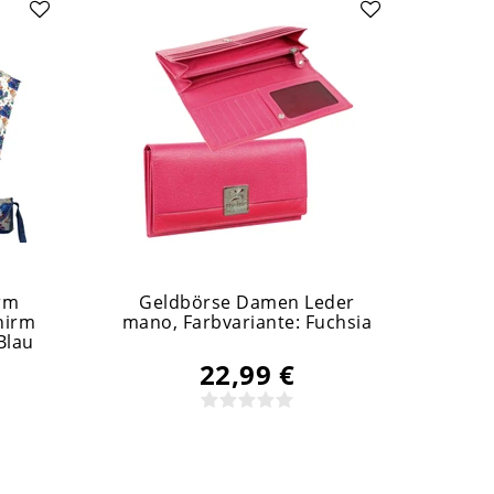
rm
Geldbörse Damen Leder
Ge
hirm
mano
, Farbvariante: Fuchsia
ma
Blau
22,99 €