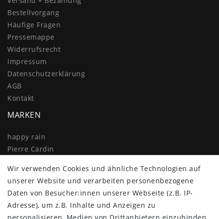
Versand + Bezahlung
Bestellvorgang
Häufige Fragen
Pressemappe
Widerrufs­recht
Impressum
Daten­schutz­erklärung
AGB
Kontakt
MARKEN
happy rain
Pierre Cardin
Knirps
Wir verwenden Cookies und ähnliche Technologien auf
Doppler
unserer Website und verarbeiten personenbezogene
Resckodd
Daten von Besucher:innen unserer Webseite (z.B. IP-
Dernier
Adresse), um z.B. Inhalte und Anzeigen zu
Esprit
personalisieren, Medien von Drittanbietern einzubinden