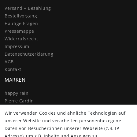
Versand + Bezahlung
Bestellvorgang
Häufige Fragen
Pressemappe
Widerrufs­recht
Impressum
Daten­schutz­erklärung
AGB
Kontakt
MARKEN
happy rain
Pierre Cardin
Knirps
Wir verwenden Cookies und ähnliche Technologien auf
Doppler
unserer Website und verarbeiten personenbezogene
Resckodd
Daten von Besucher:innen unserer Webseite (z.B. IP-
Dernier
Adresse), um z.B. Inhalte und Anzeigen zu