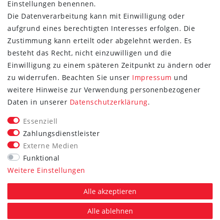
Einstellungen benennen.
Die Datenverarbeitung kann mit Einwilligung oder
aufgrund eines berechtigten Interesses erfolgen. Die
Zustimmung kann erteilt oder abgelehnt werden. Es
besteht das Recht, nicht einzuwilligen und die
Einwilligung zu einem späteren Zeitpunkt zu ändern oder
zu widerrufen. Beachten Sie unser
Impressum
und
weitere Hinweise zur Verwendung personenbezogener
FOLGE SIE UNS
Daten in unserer
Daten­schutz­erklärung
.
Essenziell
Zahlungsdienstleister
Externe Medien
Vertrag widerrufen
Funktional
Weitere Einstellungen
*Alle Preise inkl. gesetzlicher MwSt. zzgl. Versand.
Die durchgestrichenen Preise entsprechen dem UVP des
Alle akzeptieren
jeweiligen Herstellers.
Alle ablehnen