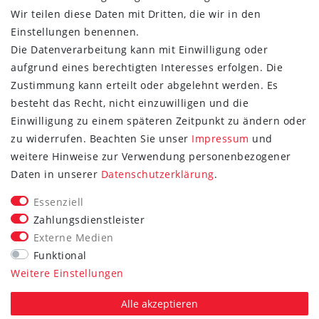
Wir teilen diese Daten mit Dritten, die wir in den
Einstellungen benennen.
Die Datenverarbeitung kann mit Einwilligung oder
aufgrund eines berechtigten Interesses erfolgen. Die
Zustimmung kann erteilt oder abgelehnt werden. Es
besteht das Recht, nicht einzuwilligen und die
Einwilligung zu einem späteren Zeitpunkt zu ändern oder
zu widerrufen. Beachten Sie unser
Impressum
und
weitere Hinweise zur Verwendung personenbezogener
FOLGE SIE UNS
Daten in unserer
Daten­schutz­erklärung
.
Essenziell
Zahlungsdienstleister
Externe Medien
Vertrag widerrufen
Funktional
Weitere Einstellungen
*Alle Preise inkl. gesetzlicher MwSt. zzgl. Versand.
Die durchgestrichenen Preise entsprechen dem UVP des
Alle akzeptieren