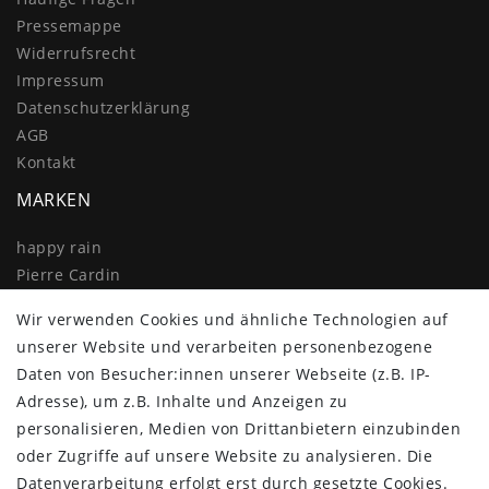
Pressemappe
Widerrufs­recht
Impressum
Daten­schutz­erklärung
AGB
Kontakt
MARKEN
happy rain
Pierre Cardin
Knirps
Wir verwenden Cookies und ähnliche Technologien auf
Doppler
unserer Website und verarbeiten personenbezogene
Resckodd
Daten von Besucher:innen unserer Webseite (z.B. IP-
Dernier
Adresse), um z.B. Inhalte und Anzeigen zu
Esprit
personalisieren, Medien von Drittanbietern einzubinden
oder Zugriffe auf unsere Website zu analysieren. Die
Datenverarbeitung erfolgt erst durch gesetzte Cookies.