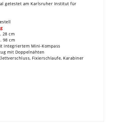
l getestet am Karlsruher Institut für
stell
 g
. 28 cm
. 98 cm
it integriertem Mini-Kompass
ezug mit Doppelnähten
Klettverschluss, Fixierschlaufe, Karabiner