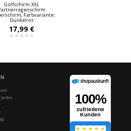
Golfschirm XXL
Partnerregenschirm
ierschirm
, Farbvariante:
Dunkelrot
17,99 €
EN
rain
Cardin
r
dd
r