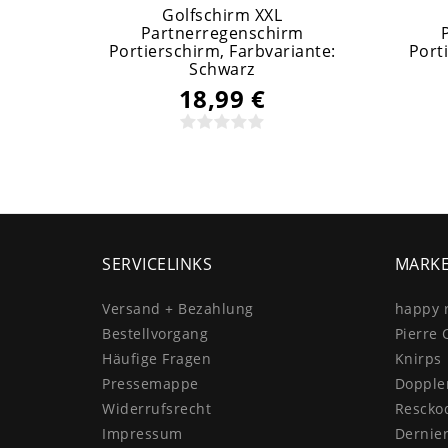
Golfschirm XXL
Partnerregenschirm
Portierschirm
, Farbvariante:
Port
Schwarz
18,99 €
SERVICELINKS
MARK
Versand + Bezahlung
happy 
Bestellvorgang
Pierre 
Häufige Fragen
Knirps
Pressemappe
Dopple
Widerrufs­recht
Rescko
Impressum
Dernie