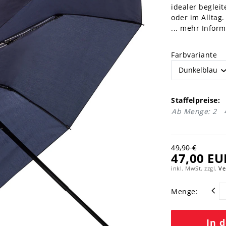
idealer begle
oder im Alltag.
... mehr Infor
Farbvariante
Staffelpreise:
Ab Menge: 2
49,90 €
47,00 EU
inkl. MwSt. zzgl.
Ve
Menge:
In 