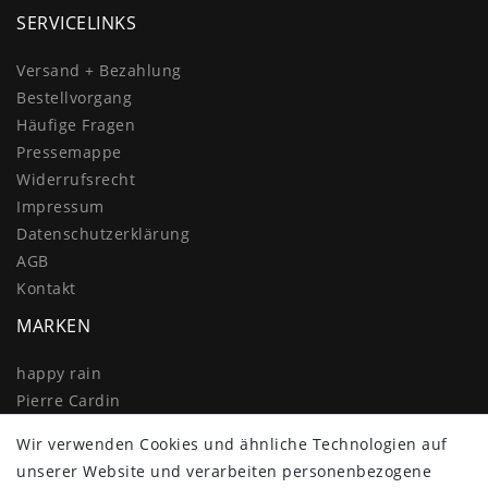
SERVICELINKS
Versand + Bezahlung
Bestellvorgang
Häufige Fragen
Pressemappe
Widerrufs­recht
Impressum
Daten­schutz­erklärung
AGB
Kontakt
MARKEN
happy rain
Pierre Cardin
Knirps
Wir verwenden Cookies und ähnliche Technologien auf
Doppler
unserer Website und verarbeiten personenbezogene
Resckodd