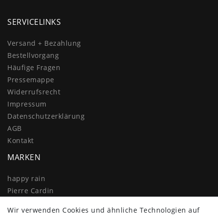
SERVICELINKS
Versand + Bezahlung
Bestellvorgang
Häufige Fragen
Pressemappe
Widerrufs­recht
Impressum
Daten­schutz­erklärung
AGB
Kontakt
MARKEN
happy rain
Pierre Cardin
Knirps
Wir verwenden Cookies und ähnliche Technologien auf
Doppler