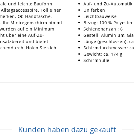
male und leichte Bauform
Auf- und Zu-Automatik
lltagsaccessoire. Toll einen
Unifarben
 merken. Ob Handtasche,
Leichtbauweise
– Ihr Miniregenschirm nimmt
Bezug: 100 % Polyester
 wurden auf ein Minimum
Schienenanzahl: 6
cht über eine Auf-Zu-
Gestell: Aluminium, Gla
insatzbereit und bietet
Länge (geschlossen): ca
chendurch. Holen Sie sich
Schirmdurchmesser: ca
Gewicht: ca. 174 g
Schirmhülle
Kunden haben dazu gekauft