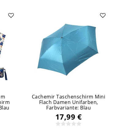
rm
Cachemir Taschenschirm Mini
Cache
hirm
Flach Damen Unifarben
,
Fl
Blau
Farbvariante: Blau
17,99 €