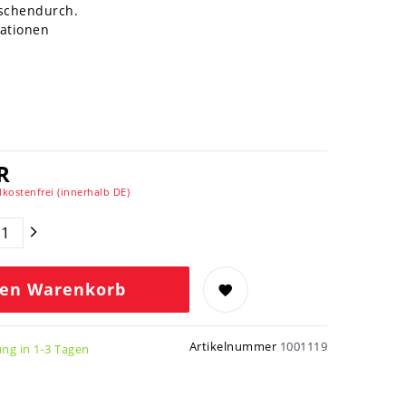
schendurch.
mationen
R
kostenfrei (innerhalb DE)
den Warenkorb
Artikelnummer
1001119
ung in 1-3 Tagen