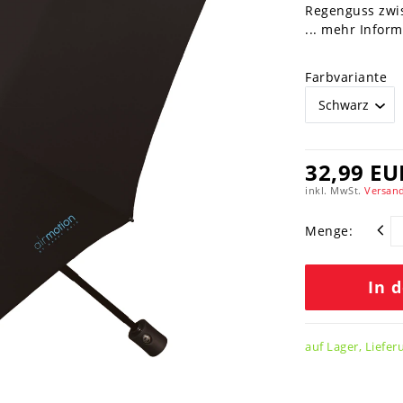
Regenguss zwi
... mehr Infor
Farbvariante
32,99 EU
inkl. MwSt.
Versand
Menge:
In 
auf Lager, Liefer