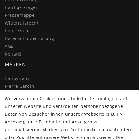
Häufige Fragen
Pressemappe
Widerrufs­recht
Impressum
Daten­schutz­erklärung
AGB
Kontakt
MARKEN
happy rain
Pierre Cardin
Knirps
Wir verwenden Cookies und ähnliche Technologien auf
Doppler
unserer Website und verarbeiten personenbezogene
Resckodd
Daten von Besucher:innen unserer Webseite (z.B. IP-
Dernier
Adresse), um z.B. Inhalte und Anzeigen zu
Esprit
personalisieren, Medien von Drittanbietern einzubinden
oder Zugriffe auf unsere Website zu analysieren. Die