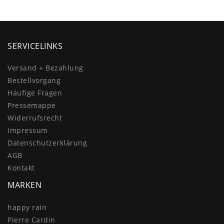
SERVICELINKS
Versand + Bezahlung
Bestellvorgang
Häufige Fragen
Pressemappe
Widerrufs­recht
Impressum
Daten­schutz­erklärung
AGB
Kontakt
MARKEN
happy rain
Pierre Cardin